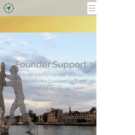
Founder Support 36
Für ein performantes, stabiles und
menschliches Leadership Team, das
bereit ist für die nächsten
Skalierungsschritte.