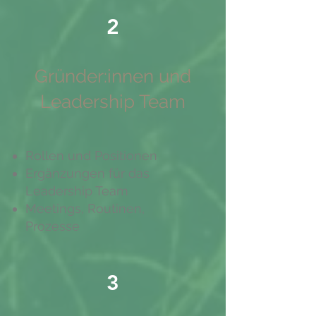
2
Gründer:innen und
Leadership Team
Rollen und Positionen
Ergänzungen für das
Leadership Team
Meetings, Routinen,
Prozesse
3