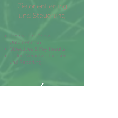
Zielorientierung
und Steuerung
Jahresziele für das
Unternehmen
Objectives & Key Results
Rollen, Verantwortlichkeiten
und Reporting
6
People & Organization Fokus